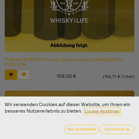
Ardnahoe 100% Oloroso Quarter Cask Limited Edition
2025 50%
109,00
€
(
155,71
€ /
Liter
)
Wir verwenden Cookies auf dieser Website, um Ihnen ein
besseres Nutzererlebnis zu bieten.
Cookie-Richtlinien
Nur essentielle
Ich stimme zu