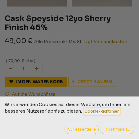
Cask Speyside 12yo Sherry
Finish 46%
49,00
€
Alle Preise inkl. MwSt.
zzgl. Versandkosten
(
70,00
€
Liter
)
IN DEN WARENKORB
JETZT KAUFEN
Auf die Wunschliste
Wir verwenden Cookies auf dieser Website, um Ihnen ein
Geschäftsbedingungen
besseres Nutzererlebnis zu bieten.
Cookie-Richtlinien
30-Tage-Geld-zurück-Garantie
Versand: 2-3 Geschäftstage
Nur essentielle
Ich stimme zu