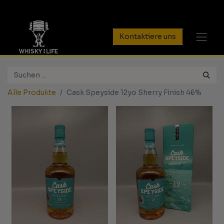
Kontaktiere uns
Alle Produkte
Cask Speyside 12yo Sherry Finish 46%